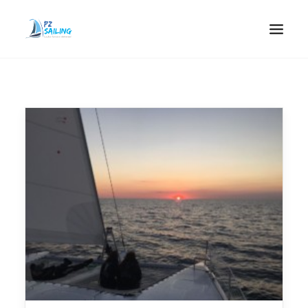
ACCUEIL
LOCATION LONGUE DURÉE
ACHETER UN BATEAU
QUOI FAIRE
ACCOMPAGNEMENT
CONTACT
RECHERCHE