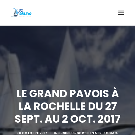
ACCUEIL
LOCATION LONGUE DURÉE
ACHETER UN BATEAU
QUOI FAIRE
ACCOMPAGNEMENT
LE GRAND PAVOIS À
CONTACT
LA ROCHELLE DU 27
RECHERCHE
SEPT. AU 2 OCT. 2017
30 OCTOBRE 2017
|
IN
BUSINESS
,
SORTIE EN MER
,
ZODIAC
,