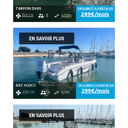
TARPON DV65
EN ILLIMITÉ À PARTIR DE
249€/mois
9
150 CV
6.50m
EN SAVOIR PLUS
4XC H22CC
EN ILLIMITÉ À PARTIR DE
299€/mois
225 CV
6,5m
8
EN SAVOIR PLUS