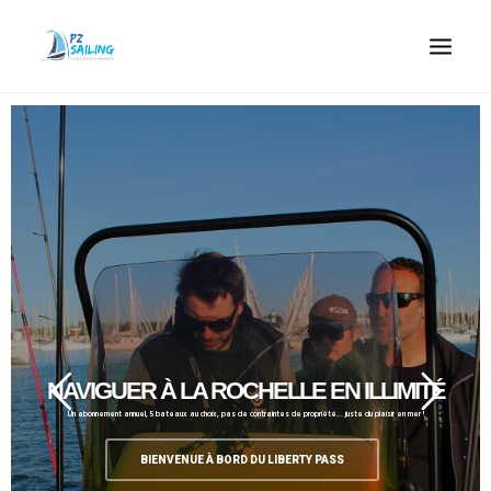
ACCUEIL
LOCATION LONGUE DURÉE
ACHETER UN BATEAU
QUOI FAIRE
ACCOMPAGNEMENT
CONTACT
RECHERCHE
NAVIGUER À LA ROCHELLE EN ILLIMITÉ
Un abonnement annuel, 5 bateaux au choix, pas de contraintes de propriété... juste du plaisir en mer !
BIENVENUE À BORD DU LIBERTY PASS