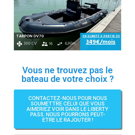
TARPON DV70
EN ILLIMITÉ À PARTIR DE
349€/mois
300 CV
6,90m
16
Vous ne trouvez pas le
bateau de votre choix ?
CONTACTEZ-NOUS POUR NOUS
SOUMETTRE CELUI QUE VOUS
AIMERIEZ VOIR DANS LE LIBERTY
PASS. NOUS POURRONS PEUT-
ETRE LE RAJOUTER !