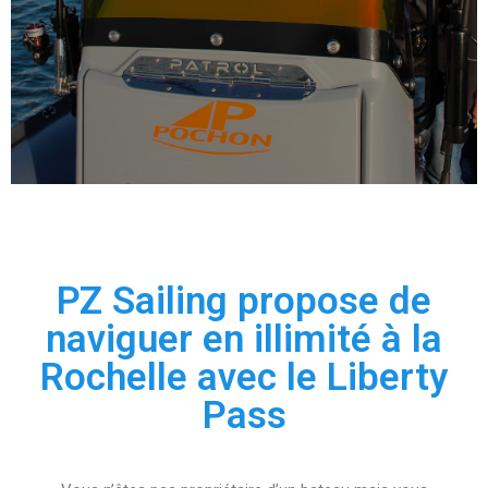
PZ Sailing propose de
naviguer en illimité à la
Rochelle avec le Liberty
Pass