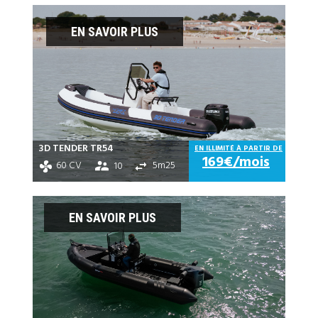
EN SAVOIR PLUS
3D TENDER TR54
EN ILLIMITÉ À PARTIR DE
169€/mois
60 CV
5m25
10
EN SAVOIR PLUS